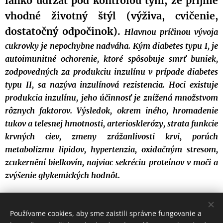
ľahko udržať pod kontrolou tým, že prijme
vhodné životný štýl (výživa, cvičenie,
dostatočný odpočinok).
Hlavnou príčinou vývoja
cukrovky je nepochybne nadváha. Kým diabetes typu I, je
autoimunitné ochorenie, ktoré spôsobuje smrť buniek,
zodpovedných za produkciu inzulínu v prípade diabetes
typu II, sa nazýva inzulínová rezistencia. Hoci existuje
produkcia inzulínu, jeho účinnosť je znížená množstvom
rôznych faktorov. Výsledok, okrem iného, hromadenie
tukov a telesnej hmotnosti, arteriosklerózy, strata funkcie
krvných ciev, zmeny zrážanlivosti krvi, porúch
metabolizmu lipidov, hypertenzia, oxidačným stresom,
zcukernění bielkovín, najviac sekréciu proteínov v moči a
zvýšenie glykemických hodnôt.
Používame cookies, aby sme zaistili správne fungovanie a
Palforess Tutti i diritti riservati 2017