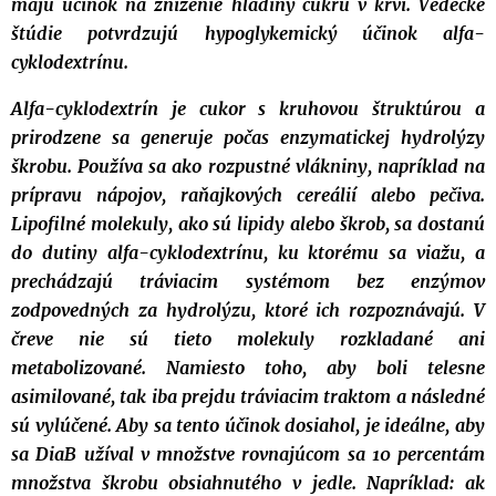
majú účinok na zníženie hladiny cukru v krvi. Vedecké
štúdie potvrdzujú hypoglykemický účinok alfa-
cyklodextrínu.
Alfa-cyklodextrín je cukor s kruhovou štruktúrou a
prirodzene sa generuje počas enzymatickej hydrolýzy
škrobu. Používa sa ako rozpustné vlákniny, napríklad na
prípravu nápojov, raňajkových cereálií alebo pečiva.
Lipofilné molekuly, ako sú lipidy alebo škrob, sa dostanú
do dutiny alfa-cyklodextrínu, ku ktorému sa viažu, a
prechádzajú tráviacim systémom bez enzýmov
zodpovedných za hydrolýzu, ktoré ich rozpoznávajú. V
čreve nie sú tieto molekuly rozkladané ani
metabolizované. Namiesto toho, aby boli telesne
asimilované, tak iba prejdu tráviacim traktom a následné
sú vylúčené. Aby sa tento účinok dosiahol, je ideálne, aby
sa DiaB užíval v množstve rovnajúcom sa 10 percentám
množstva škrobu obsiahnutého v jedle. Napríklad: ak