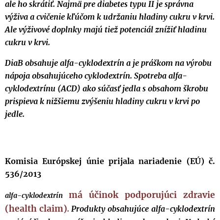
ale ho skrátiť. Najmä pre diabetes typu II je správna
výživa a cvičenie kľúčom k udržaniu hladiny cukru v krvi.
Ale výživové doplnky majú tiež potenciál znížiť hladinu
cukru v krvi.
DiaB obsahuje alfa-cyklodextrín a je práškom na výrobu
nápoja obsahujúceho cyklodextrín. Spotreba alfa-
cyklodextrínu (ACD) ako súčasť jedla s obsahom škrobu
prispieva k nižšiemu zvýšeniu hladiny cukru v krvi po
jedle.
Komisia Európskej únie prijala nariadenie (EÚ) č.
536/2013
má účinok podporujúci zdravie
alfa-cyklodextrín
(health claim)
.
Produkty obsahujúce alfa-cyklodextrín