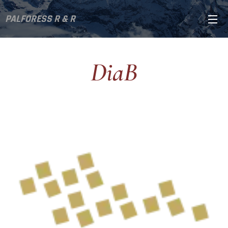
PALFORESS R & R
DiaB