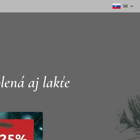
SK
lená aj lakťe