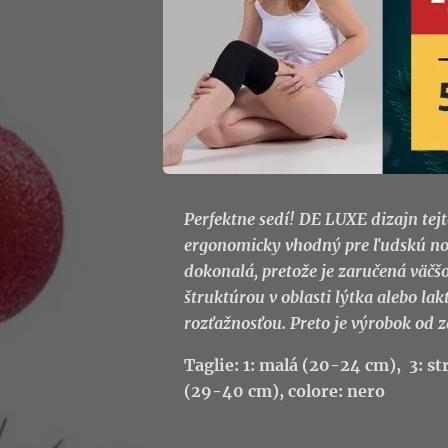
Perfektne sedí! DE LUXE dizajn tejt
ergonomicky vhodný pre ľudskú noh
dokonalá, pretože je zaručená väčš
štruktúrou v oblasti lýtka alebo la
rozťažnosťou. Preto je výrobok od z
Taglie: 1: malá (20-24 cm), 3: s
(29-40 cm), colore: nero