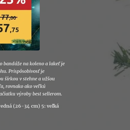
o bandáže na koleno a lakeť je
u. Prispôsobivosť je
ou šírkou v stehne a užšou
kťa, rovnako ako veľkú
ačiatku výroby best sellerom.
tredná (26-34 cm) 5: veľká