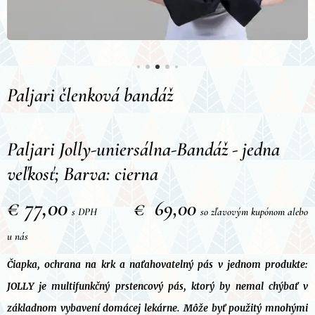
Paljari členková bandáž
Paljari Jolly-uniersálna-Bandáž - jedna
veľkosť; Barva: cierna
€ 77,00
€ 69,00
s DPH
so zľavovým kupónom alebo
u nás
Čiapka, ochrana na krk a naťahovatelný pás v jednom produkte:
JOLLY je multifunkčný prstencový pás, ktorý by nemal chýbať v
základnom vybavení domácej lekárne. Môže byť použitý mnohými