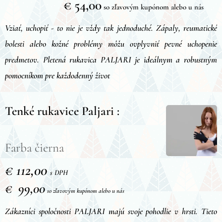
€ 54,00
so zľavovým kupónom alebo u nás
Vziať, uchopiť - to nie je vždy tak jednoduché. Zápaly, reumatické
bolesti alebo kožné problémy môžu ovplyvniť pevné uchopenie
predmetov. Pletená rukavica PALJARI je ideálnym a robustným
pomocníkom pre každodenný život
Tenké rukavice Paljari :
Farba čierna
€ 112,00
s DPH
€ 99,00
so zľavovým kupónom alebo u nás
Zákazníci spoločnosti PALJARI majú svoje pohodlie v hrsti. Tieto