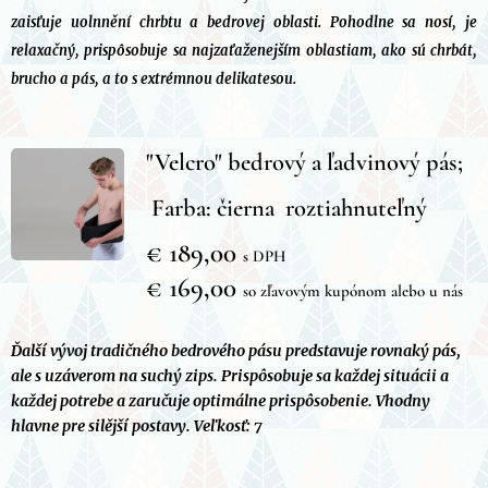
zaisťuje uolnnění chrbtu a bedrovej oblasti. Pohodlne sa nosí, je
relaxačný, prispôsobuje sa najzaťaženejším oblastiam, ako sú chrbát,
brucho a pás, a to s extrémnou delikatesou.
"Velcro" bedrový a ľadvinový pás;
Farba: čierna roztiahnuteľný
€ 189,00
s DPH
€
169,00
so zľavovým kupónom alebo u nás
Ďalší vývoj tradičného bedrového pásu predstavuje rovnaký pás,
ale s uzáverom na suchý zips. Prispôsobuje sa každej situácii a
každej potrebe a zaručuje optimálne prispôsobenie. Vhodny
hlavne pre silější postavy. Veľkosť: 7