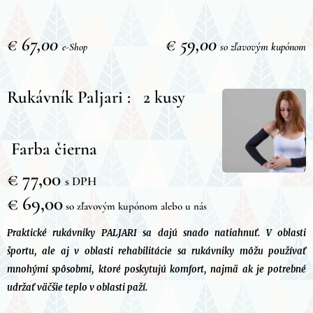
€ 67,00
€ 59,00
so z
ľavovým kupónom
e-Shop
Rukávník Paljari : 2 kusy
Farba čierna
€ 77,00
s DPH
€ 69,00
so zľavovým kupónom alebo u nás
Praktické rukávniky PALJARI sa dajú snado natiahnuť. V oblasti
športu, ale aj v oblasti rehabilitácie sa rukávniky môžu používať
mnohými spôsobmi, ktoré poskytujú komfort, najmä ak je potrebné
udržať väčšie teplo v oblasti paží.