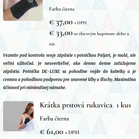
Farba čierna
€ 37,00
s DPH
€ 33,00
so zľavovým kupónom alebo u
nás
Vezmite pod kontrolu svoje zápästie s potničkou Paljari, je malá, ale
veľmi užitočná. Je neuveriteľné, ako denno denne zaťažujeme
zápästia. Potnička DE-LUXE sa pohodlne vojde do kabelky a je
cennou a pohodlnou podporou pre unavené kĺby a šľachy. Maximálna
účinnosť pri minimálnej námahe.
Krátka prstová rukavica 1 kus
Farba čierna
€ 61,00
s DPH