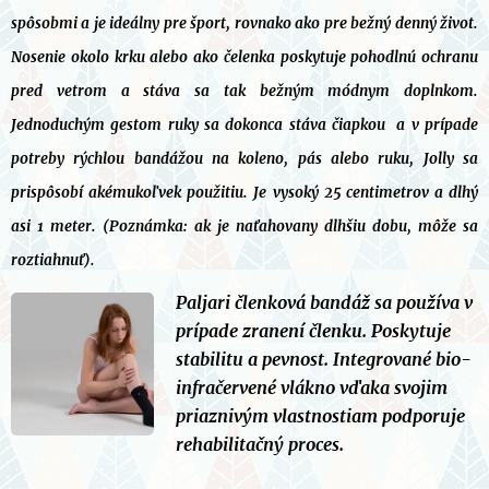
spôsobmi a je ideálny pre šport, rovnako ako pre bežný denný život.
Nosenie okolo krku alebo ako čelenka poskytuje pohodlnú ochranu
pred vetrom a stáva sa tak bežným módnym doplnkom.
Jednoduchým gestom ruky sa dokonca stáva čiapkou a v prípade
potreby rýchlou bandážou na koleno, pás alebo ruku, Jolly sa
prispôsobí akémukoľvek použitiu. Je vysoký 25 centimetrov a dlhý
asi 1 meter. (Poznámka: ak je naťahovany dlhšiu dobu, môže sa
roztiahnuť).
Paljari členková bandáž sa používa v
prípade zranení členku. Poskytuje
stabilitu a pevnost. Integrované bio-
infračervené vlákno vďaka svojim
priaznivým vlastnostiam podporuje
rehabilitačný proces.