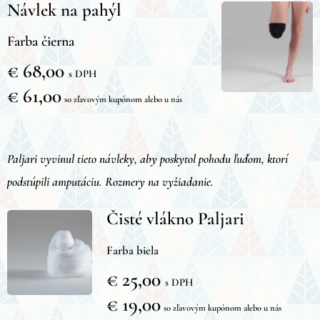
Návlek na pahýl
Farba čierna
€ 68,00
s DPH
€ 61,00
so zľavovým kupónom alebo u nás
Paljari vyvinul tieto návleky, aby poskytol pohodu ľuďom, ktorí
podstúpili amputáciu. Rozmery na vyžiadanie.
Čisté vlákno Paljari
Farba biela
€ 25,00
s DPH
€ 19,00
so zľavovým kupónom alebo u nás