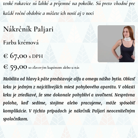
tenké rukavice sú ľahké a príjemné na pokožke. Sú preto vhodné pre
každé ročné obdobie a môžete ich nosiť aj v noci
Nákrčník Paljari
Farba krémová
€ 67,00
s DPH
€ 59,00
so zľavovým kupónom alebo u nás
Mobilita od hlavy k päte predstavuje alfu a omegu nášho bytia. Oblasť
krku je jedným z najcitlivejších miest pohybového aparátu. V oblasti
krku je zriedkavé, že sme dokonale pohybliví a uvoľnení. Nesprávna
poloha, keď sedíme, stojíme alebo pracujeme, môže spôsobiť
komplikácie. V týchto prípadoch je nákrčník Paljari neoceniteľným
spoločníkom.