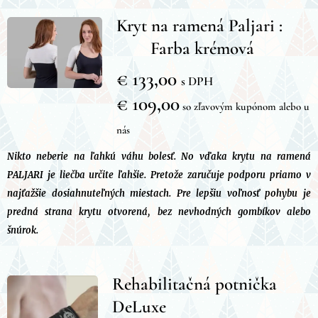
Kryt na ramená Paljari :
Farba krémová
€ 133,00
s DPH
€ 109,00
so zľavovým kupónom alebo u
nás
Nikto neberie na ľahkú váhu bolesť. No vďaka krytu na ramená
PALJARI je liečba určite ľahšie. Pretože zaručuje podporu priamo v
najťažšie dosiahnuteľných miestach. Pre lepšiu voľnosť pohybu je
predná strana krytu otvorená, bez nevhodných gombíkov alebo
šnúrok.
Rehabilitačná potnička
DeLuxe