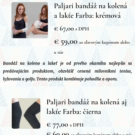
Paljari bandáž na kolená
a lakťe Farba: krémová
€ 67,00
s DPH
€ 59,00
so zľavovým kupónom alebo
u nás
Bandáž na koleno a lakeť je od prvého okamihu najlepšie sa
predávajúcim produktom, obzvlášť cenená milovníkmi tenisu,
lyžovania a golfu. Tento produkt kombinuje pohodlie a oporu.
Paljari bandáž na kolená aj
lakťe Farba: čierna
€ 77,00
s DPH
€ 69,00
so zľavovým kupónom alebo u nás