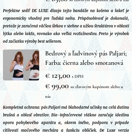
Perfektne sedí! DE LUXE dizajn tejto bandáže na koleno a lakeť je
ergonomicky vhodný pre ľudskú nohu. Prispôsobivosť je dokonalá,
pretože je zaručená väčšou šírkou v stehne a užšou štruktúrou v oblasti
lýtka alebo lakťa, rovnako ako veľkú rozťažnosťou. Preto je výrobok
od začiatku výroby best sellerom.
Bedrový a ľadvinový pás Paljari;
Farba: čierna alebo smotanová
€ 123,00
s DPH
€ 99,00
so zľavovým kupónom alebo u
nás
Kompletná ochrana: pás Paljari má blahodarné učinky na celú dutinu
brušnú a oblasť obratlov. Bio-infračervené vlákno zaručuje ideálnu
oporu pohybového aparátu a, okrem iného, podporu v prípade
citlivosti močového mechúra a funkciu obličiek. De Luxe verzia