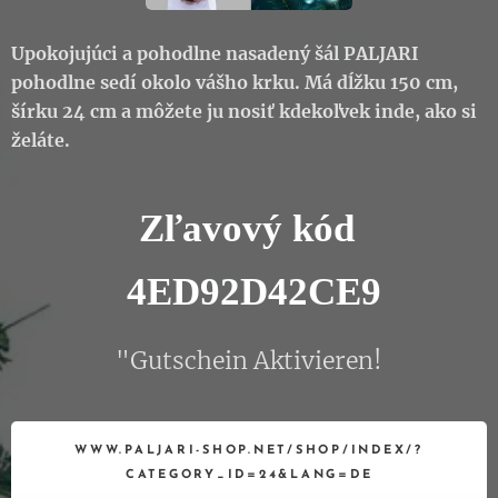
Upokojujúci a pohodlne nasadený šál PALJARI
pohodlne sedí okolo vášho krku. Má dĺžku 150 cm,
šírku 24 cm a môžete ju nosiť kdekoľvek inde, ako si
želáte.
Zľavový kód
4ED92D42CE9
"Gutschein Aktivieren!
WWW.PALJARI-SHOP.NET/SHOP/INDEX/?
CATEGORY_ID=24&LANG=DE