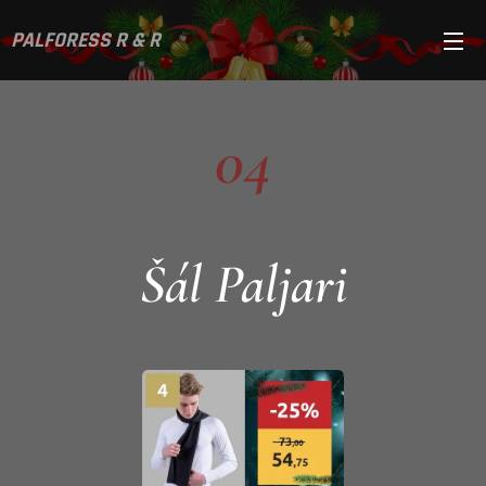
PALFORESS R & R
04
Šál Paljari