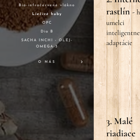
Bio-infračervené vlákno
rastlín
-
h
Liečivé huby
umelci
OPC
inteligentne
Dia B
SACHA INCHI - OLEJ-
adaptácie
OMEGA-3
O NÁS
3. Malé
riadiace