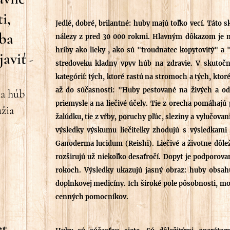
i,
Jedlé, dobré, brilantné: huby majú toľko vecí. Táto 
eba
nálezy z pred 30 000 rokmi. Hlavným dôkazom je n
hriby ako lieky , ako sú "troudnatec kopytovitý" a
javiť
-
stredoveku kladny vpyv húb na zdravie. V skutočno
kategórií: tých, ktoré rastú na stromoch a tých, kto
až do súčasnosti: "Huby pestované na živých a o
ia húb
priemysle a na liečivé účely. Tie z orecha pomáhajú p
úžia
žalúdku, tie z vŕby, poruchy pľúc, sleziny a vylučovan
výsledky výskumu liečitelky zhodujú s výsledkami t
Ganoderma lucidum (Reishi). Liečivé a životne dôle
rozširujú už niekoľko desaťročí. Dopyt je podpor
rokoch. Výsledky ukazujú jasný obraz: huby obsahu
doplnkovej medicíny. Ich široké pole pôsobnosti, mo
cenných pomocníkov.
et