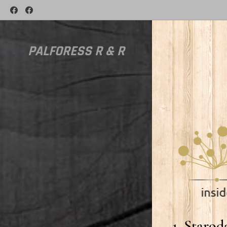
PALFORESS R & R
1. Staro