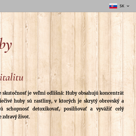
SK
uby
italitu
e skutočnosť je veľmi odlišná: Huby obsahujú koncentrát
iečivé huby sú rastliny, v ktorých je skrytý obrovský a
ú schopnosť detoxikovať, posilňovať a vyvážiť celý
 zdravý život.