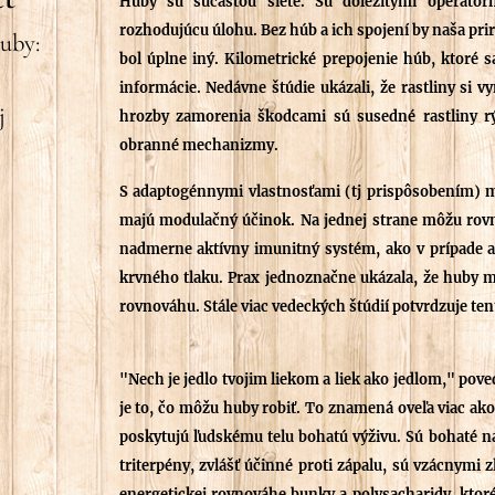
Huby sú súčasťou siete. Sú dôležitými operátor
rozhodujúcu úlohu. Bez húb a ich spojení by naša pr
uby:
bol úplne iný. Kilometrické prepojenie húb, ktoré s
informácie. Nedávne štúdie ukázali, že rastliny si 
j
hrozby zamorenia škodcami sú susedné rastliny 
obranné mechanizmy.
S adaptogénnymi vlastnosťami (tj prispôsobením) ma
majú modulačný účinok. Na jednej strane môžu rovn
nadmerne aktívny imunitný systém, ako v prípade ale
krvného tlaku. Prax jednoznačne ukázala, že huby m
rovnováhu. Stále viac vedeckých štúdií potvrdzuje t
"Nech je jedlo tvojim liekom a liek ako jedlom," pove
je to, čo môžu huby robiť. To znamená oveľa viac 
poskytujú ľudskému telu bohatú výživu. Sú bohaté na
triterpény, zvlášť účinné proti zápalu, sú vzácnymi
energetickej rovnováhe bunky a polysacharidy, ktor