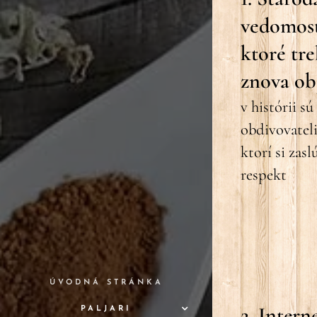
vedomost
ktoré tr
znova ob
v histórii sú
obdivovatel
ktorí si zasl
respekt
ÚVODNÁ STRÁNKA
2. Intern
PALJARI