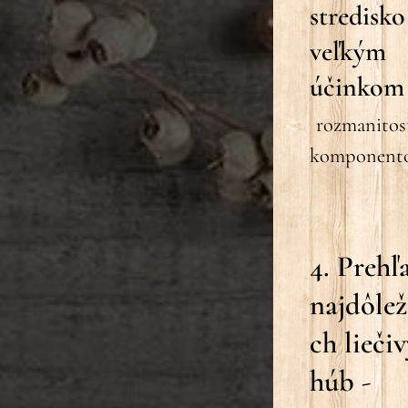
stredisko
veľkým
účinkom
rozmanitos
komponent
4. Prehľ
najdôleži
ch lieči
húb
-