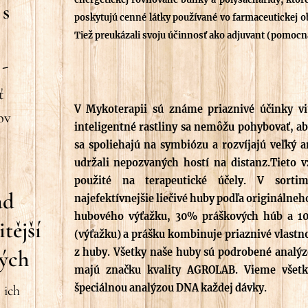
 s
poskytujú cenné látky používané vo farmaceutickej obl
Tiež preukázali svoju účinnosť ako adjuvant (pomocn
-
ť
V Mykoterapii sú známe priaznivé účinky vi
ov
inteligentné rastliny sa nemôžu pohybovať, ab
sa spoliehajú na symbiózu a rozvíjajú veľký a
udržali nepozvaných hostí na distanz.Tieto 
použité na terapeutické účely. V sortim
ad
najefektívnejšie liečivé huby podľa originálneh
hubového výťažku, 30% práškových húb a 1
tější
(výťažku) a prášku kombinuje priaznivé vlastn
vých
z huby. Všetky naše huby sú podrobené analýze
majú značku kvality AGROLAB. Vieme všetk
špeciálnou analýzou DNA každej dávky.
ich