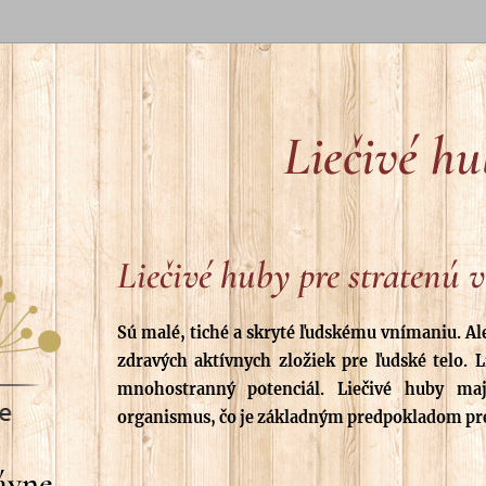
Liečivé h
Liečivé huby pre stratenú v
Sú malé, tiché a skryté ľudskému vnímaniu. Al
zdravých aktívnych zložiek pre ľudské telo. L
mnohostranný potenciál. Liečivé huby maj
organismus, čo je základným predpokladom pre
dávne