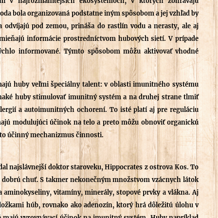
mi v najrozmanitejších ekosystémoch, v ktorých zohrávajú
iroda bola organizovaná podstatne iným spôsobom a jej vzhľad by
a odvíjajú pod zemou, prináša do rastlín vodu a nerasty, ale aj
vymieňajú informácie prostredníctvom hubových sietí. V prípade
rýchlo informované. Týmto spôsobom môžu aktivovať vhodné
jú huby veľmi špeciálny talent: v oblasti imunitného systému
aké huby stimulovať imunitný systém a na druhej strane tlmiť
rgií a autoimunitných ochorení. To isté platí aj pre reguláciu
ajú modulujúci účinok na telo a preto môžu obnoviť organickú
ento účinný mechanizmus činnosti.
dal najslávnejší doktor staroveku, Hippocrates z ostrova Kos. To
ako dobrú chuť. S takmer nekonečným množstvom vzácnych látok
 aminokyseliny, vitamíny, minerály, stopové prvky a vlákna. Aj
 zložkami húb, rovnako ako adenozín, ktorý hrá dôležitú úlohu v
é majú vyrovnávací účinok na imunitný systém. Huby napríklad