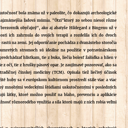
skutočnosť bola známa už v paleolite, čo dokazujú archeologické
ajznámejšia ľadová múmia. "Ötzi"ktorý zo sebou niesol rôzne
 "brezovník obyčajný", ako aj abatyše Hildegard z Bingenu už v
sti ich zahrnula do svojich terapií a rozdelila ich do dvoch
ré rastú na zemi. Jej odporúčanie pochádza z dvanásteho storočia
dumretých stromoch sú ideálne na použitie v potravinárskom
redchádzať hlístkam, tie z buka, liečia bolesť žalúdka a hlien v
ie z očí, tie z hrušky pásový opar. Je zaujímavé pozorovať, ako sa
radičnej čínskej medicíny (TCM). Opísala tiež liečivý účinok
žité huby sa v európskom kultúrnom prostredí stále viac a viac
ovaný mnohými vedeckými štúdiami uskutočnenými v posledných
jú látky, ktoré možno použiť na blaho, prevenciu a aplikácie
žnosť rôznorodého využitia a sila ktorú majú z nich robia veľmi