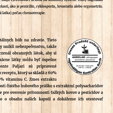
asti, ako je penicilín, cyklosporín, lovastatín alebo ergometrín.
á latka) počas chemoterapie.
tálnych húb na zdravie. Tieto
y unikli nebezpečenstvu, takže
rzenál obranných látok, aby si
vzácne látky môžu byť úspešne
ente Paljari sú pripravené
o receptu, ktorý sa skladá z 60%
0% vitamínu C. Zmes extraktu
osti čistého hubového prášku s extraktmi polysacharidov
 pre overenie prítomnosti ťažkých kovov a pesticídov a
o o obsahu našich kapsúl a dokážeme ich otestovať