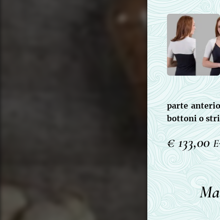
parte anterio
bottoni o st
€ 133,00
E
Man