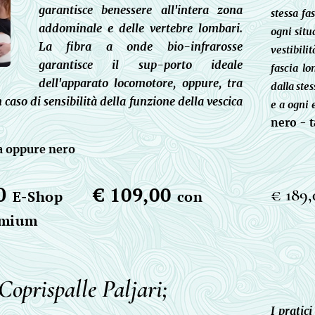
garantisce benessere all'intera zona
stessa fa
addominale e delle vertebre lombari.
ogni situ
La fibra a onde bio-infrarosse
vestibili
garantisce il sup-porto ideale
fascia l
dell'apparato locomotore, oppure, tra
dalla ste
in caso di sensibilità della funzione della vescica
e a ogni
nero - t
a oppure nero
0
€ 109,00
€ 189,
E-Shop
con
emium
Coprispalle Paljari;
I pratic