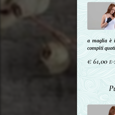
a maglia è i
compiti quoti
€ 61,00
E-
P