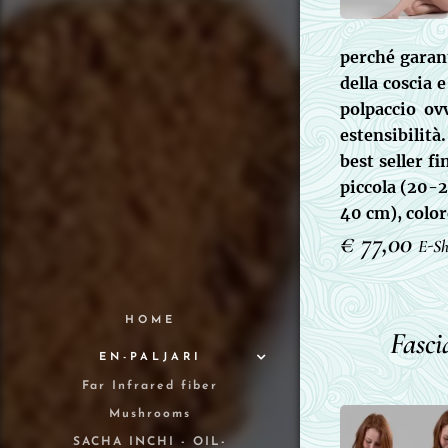
perché garan
della coscia 
polpaccio ov
estensibilità
best seller fi
piccola (20-
40 cm), color
€ 77,00
E-Sh
HOME
Fasci
EN-PALJARI
Far Infrared fiber
Mushrooms
SACHA INCHI - OIL-