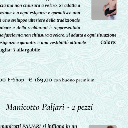
scia ma non chiusura a velcro. Si adatta a
azione e a ogni esigenza e garantisce una
tà Uno sviluppo ulteriore della tradizionale
ombare e dello scaldareni è rappresentato
ssa fascia ma non chiusura a velcro. Si adatta a ogni situazione
Colore:
 esigenza e garantisce una vestibilità ottimale
aglia: 7 allargabile
00
€ 169,00
E-Shop
con buono premium
Manicotto
Paljari - 2 pezzi
i manicotti PALJARI si infilano in un