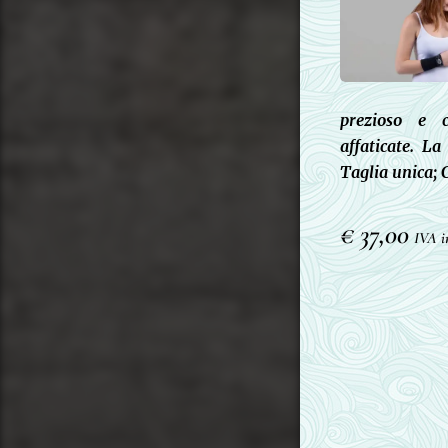
prezioso e c
affaticate. L
Taglia unica; 
€ 37,00
IVA 