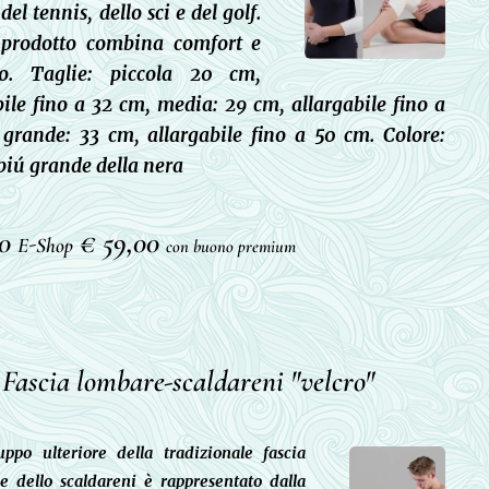
el tennis, dello sci e del golf.
 prodotto combina comfort e
to. Taglie: piccola 20 cm,
bile fino a 32 cm, media: 29 cm, allargabile fino a
grande: 33 cm, allargabile fino a 50 cm. Colore:
piú grande della nera
00
€ 59,00
E-Shop
con buono premium
Fascia lombare-scaldareni "velcro"
uppo ulteriore della tradizionale fascia
e dello scaldareni è rappresentato dalla