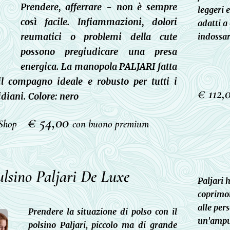
Prendere, afferrare - non è sempre
leggeri 
così facile. Infiammazioni, dolori
adatti a
reumatici o problemi della cute
indossar
possono pregiudicare una presa
energica. La manopola PALJARI fatta
l compagno ideale e robusto per tutti i
€ 112,
diani. Colore: nero
€ 54,00
Shop
con buono premium
ulsino Paljari De Luxe
Paljari 
coprimo
alle per
Prendere la situazione di polso con il
un'amput
polsino Paljari, piccolo ma di grande