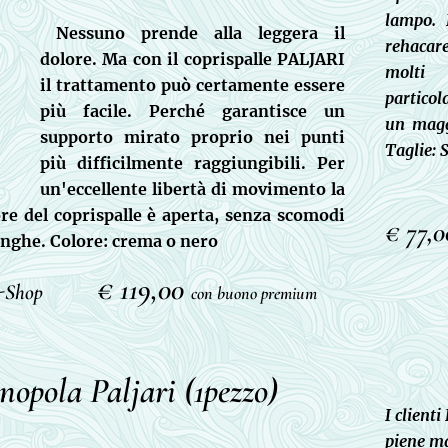
lampo. 
Nessuno prende alla leggera il
rehacare
dolore. Ma con il coprispalle PALJARI
molti 
il trattamento può certamente essere
partico
più facile. Perché garantisce un
un magg
supporto mirato proprio nei punti
Taglie: 
più difficilmente raggiungibili. Per
un'eccellente libertà di movimento la
re del coprispalle è aperta, senza scomodi
€ 77,
ringhe.
Colore: crema o nero
€ 119,00
-Shop
con buono premium
opola Paljari (1pezzo)
I client
piene ma