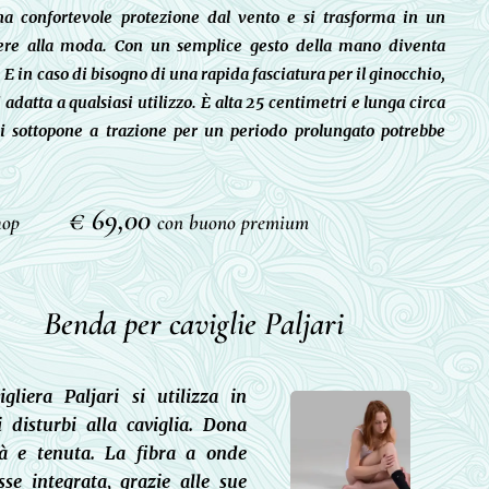
una confortevole protezione dal vento e si trasforma in un
sere alla moda. Con un semplice gesto della mano diventa
E in caso di bisogno di una rapida fasciatura per il ginocchio,
 si adatta a qualsiasi utilizzo. È alta 25 centimetri e lunga circa
si sottopone a trazione per un periodo prolungato potrebbe
€ 69,00
Shop
con buono premium
Benda per caviglie Paljari
igliera Paljari si utilizza in
i disturbi alla caviglia. Dona
ità e tenuta. La fibra a onde
sse integrata, grazie alle sue