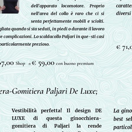
caratt
dell'apparato locomotore. Proprio
diversi
nell'area del collo è raro che ci si
senta perfettamente mobili e sciolti.
liata quando si sta seduti, in piedi o durante il lavoro
 complicazioni. Lo scaldacollo Paljari in que-sti casi
articolarmente prezioso.
€ 71
67,00
€ 59,00
Shop
con buono premium
n
era-Gomitiera Paljari De Luxe;
Vestibilità perfetta! Il design DE
La gino
LUXE di questa ginocchiera-
best se
gomitiera di Paljari la rende
partic