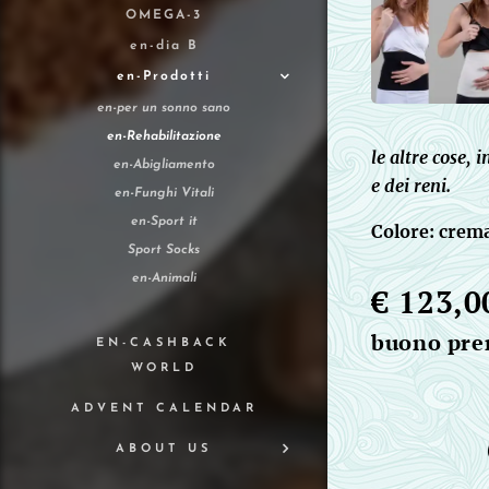
OMEGA-3
en-dia B
en-Prodotti
en-per un sonno sano
en-Rehabilitazione
le altre cose, 
en-Abigliamento
e dei reni.
en-Funghi Vitali
en-Sport it
Colore: crem
Sport Socks
en-Animali
€ 123,0
buono pr
EN-CASHBACK
WORLD
ADVENT CALENDAR
ABOUT US