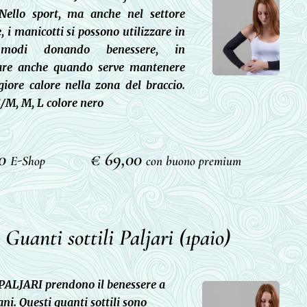
Nello sport, ma anche nel settore
, i manicotti si possono utilizzare in
modi donando benessere, in
lare anche quando serve mantenere
iore calore nella zona del braccio.
S/M, M, L colore nero
00
€ 69,00
E-Shop
con buono premium
Guanti sottili Paljari (1paio)
i PALJARI prendono il benessere a
ni. Questi guanti sottili sono