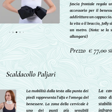
fascia frontale regala 
accessorio per il benes
addirittura un cappuccio. 
la vita o il braccio, Jolly
un metro. (Nota: se la 
allungarsi)
Prezzo € 77,00
Scaldacollo Paljari
La cav
La mobilità dalla testa alla punta dei
caso d
piedi rappresenta l'alfa e l'omega del
stabil
benessere. La zona della cervicale è
infraro
uno dei punti più sensibili