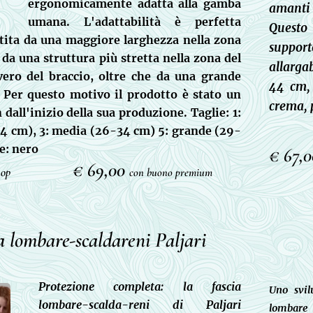
ergonomicamente adatta alla gamba
amanti d
umana. L'adattabilità è perfetta
Questo
tita da una maggiore larghezza nella zona
suppor
e da una struttura più stretta nella zona del
allarga
vero del braccio, oltre che da una grande
44 cm, 
. Per questo motivo il prodotto è stato un
crema, 
n dall'inizio della sua produzione. Taglie: 1:
24 cm), 3: media (26-34 cm) 5: grande (29-
e: nero
€ 67,
€ 69,00
op
con buono premium
a lombare-scaldareni Paljari
Protezione completa: la fascia
Uno svil
lombare-scalda-reni di Paljari
lombare 