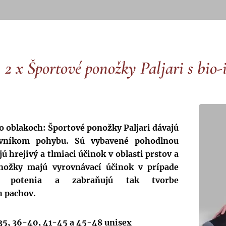
2 x Športové ponožky Paljari s bi
o oblakoch: Športové ponožky Paljari dávajú
ovníkom pohybu. Sú vybavené pohodlnou
ú hrejivý a tlmiaci účinok v oblasti prstov a
onožky majú vyrovnávací účinok v prípade
o potenia a zabraňujú tak tvorbe
 pachov.
-35, 36-40, 41-45 a 45-48 unisex