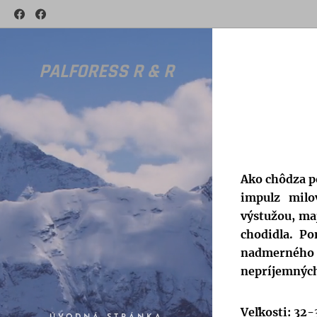
PALFORESS R & R
Ako chôdza p
impulz mil
výstužou, maj
chodidla. P
nadmernéh
nepríjemných
Veľkosti: 32