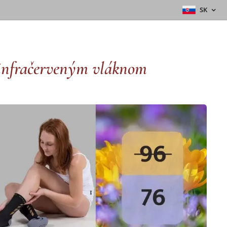
SK
o-infračerveným vláknom