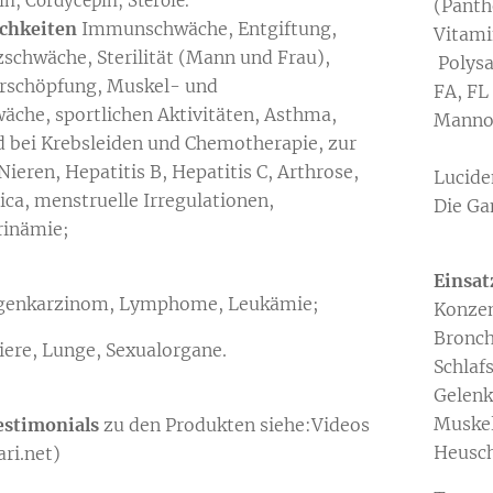
in, Cordycepin, Sterole.
(Panth
ichkeiten
Immunschwäche, Entgiftung,
Vita
zschwäche, Sterilität (Mann und Frau),
Polysa
Erschöpfung, Muskel- und
FA, FL
che, sportlichen Aktivitäten, Asthma,
Mann
 bei Krebsleiden und Chemotherapie, zur
Tr
Nieren, Hepatitis B, Hepatitis C, Arthrose,
Lucide
ica, menstruelle Irregulationen,
Die Ga
rinämie;
Einsat
genkarzinom, Lymphome, Leukämie;
Konzen
Bronch
iere, Lunge, Sexualorgane.
Schlaf
Gelenk
Muskel
estimonials
zu den Produkten siehe:Videos
Heusc
ari.net)