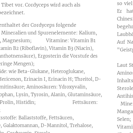
so vie
Tibet vor. Cordyceps wird auch als
Er ha
bezeichnet.
Chines
enthaltet der Cordyceps folgende
begehr
: Mineralien und Spurenelemente: Kalium,
Laubhö
n, Magnesium; Vitamine: Vitamin B1
Auf Na
tamin B2 (Riboflavin), Vitamin B3 (Niacin),
"Geist
nthotnensäure), Ergosterin die Vorstufe des
n D2 (geringe Mengen);
Laut S
e: wie Beta-Glukane, Heteroglukane,
Aminos
ericenon, Erinacin I, Erinacin H; Threitol, D-
Inhalt
lmitinsäure; Aminosäuren: Ydroxyvalin,
Sterol
ophan, Lysin, Tyrosin, Alanin, Glutaminsäure,
An
in, Prolin, Histidin; Fettsäuren:
Minera
mitinsäure;
Mangan
sstoffe: Ballaststoffe, Fettsäuren,
Sele
, Galaktomannan, D-Mannitol, Trehalose,
Vitami