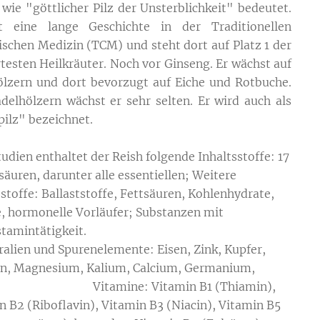
l wie "göttlicher Pilz der Unsterblichkeit" bedeutet.
t eine lange Geschichte in der Traditionellen
ischen Medizin (TCM) und steht dort auf Platz 1 der
testen Heilkräuter. Noch vor Ginseng. Er wächst auf
lzern und dort bevorzugt auf Eiche und Rotbuche.
delhölzern wächst er sehr selten. Er wird auch als
pilz" bezeichnet.
tudien enthaltet der Reish folgende Inhaltsstoffe: 17
äuren, darunter alle essentiellen; Weitere
sstoffe: Ballaststoffe, Fettsäuren, Kohlenhydrate,
e, hormonelle Vorläufer; Substanzen mit
tihistamintätigkeit.
lien und Spurenelemente: Eisen, Zink, Kupfer,
, Magnesium, Kalium, Calcium, Germanium,
n; Vitamine: Vitamin B1 (Thiamin),
n B2 (Riboflavin), Vitamin B3 (Niacin), Vitamin B5