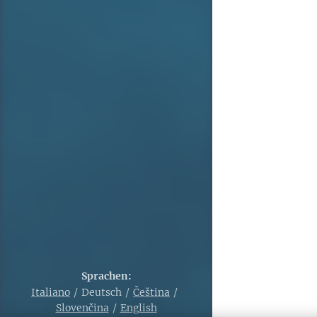
Sprachen
Italiano
Deutsch
Čeština
Slovenčina
English