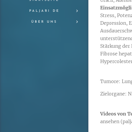
Uracil, Adenos
STARTSEITE
Einsatzmögl
PALJARI DE
Stress, Poten
Depression, 
ÜBER UNS
Ausdauerschwä
unterstützend
Stärkung der 
Fibrose hepat
Hypercoleste
Tumore: Lun
Zielorgane: N
Videos von T
ansehen (palj