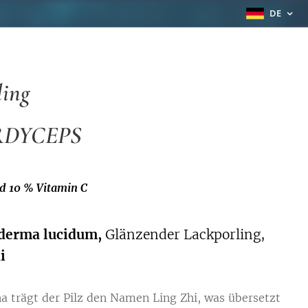
DE
ling
RDYCEPS
nd 10 % Vitamin C
derma lucidum,
Glänzender Lackporling,
hi
na trägt der Pilz den Namen Ling Zhi, was übersetzt