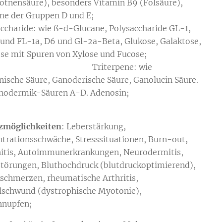
otnensäure), besonders Vitamin B9 (Folsäure),
mine der Gruppen D und E;
ccharide: wie ß-d-Glucane, Polysaccharide GL-1,
 und FL-1a, D6 und Gl-2a-Beta, Glukose, Galaktose,
ose mit Spuren von Xylose und Fucose;
iterpene: wie
nische Säure, Ganoderische Säure, Ganolucin Säure.
nodermik-Säuren A-D. Adenosin;
zmöglichkeiten
: Leberstärkung,
trationsschwäche, Stresssituationen, Burn-out,
itis, Autoimmunerkrankungen, Neurodermitis,
störungen, Bluthochdruck (blutdruckoptimierend),
schmerzen, rheumatische Arthritis,
schwund (dystrophische Myotonie),
hnupfen;