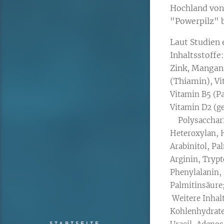
Hochland von 
"Powerpilz" 
Laut Studien 
Inhaltsstoffe
Zink, Manga
(Thiamin),
Vi
Vitamin B5 (Pa
Vitami
Polysaccharid
Heteroxylan, H
Arabinitol, Pa
Arginin, Trypt
Phenylalan
Pal
Weitere Inhalt
Kohlenhydrate