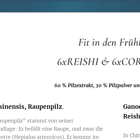
Fit in den Früh
6xREISHI & 6xCO
60 % Pilzextrakt, 30 % Pilzpulver u
sinensis, Raupenpilz
.
Gano
Reis
upenpilz" stammt von seiner
lage: Er befällt eine Raupe, und zwar die
In Chi
tte (Hepialus armoricus). Er kommt im