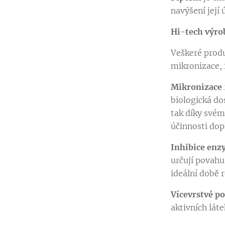
navýšení její 
Hi-tech výrob
Veškeré prod
mikronizace, 
Mikronizace
biologická do
tak díky svém
účinnosti dop
Inhibice en
určují povahu
ideální době 
Vícevrstvé p
aktivních lát