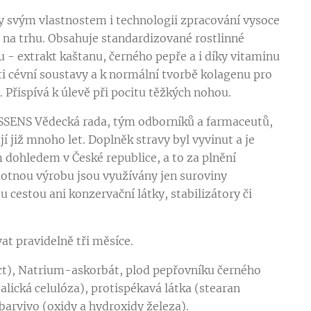
ky svým vlastnostem i technologii zpracování vysoce
na trhu. Obsahuje standardizované rostlinné
- extrakt kaštanu, černého pepře a i díky vitaminu
ti cévní soustavy a k normální tvorbě kolagenu pro
. Přispívá k úlevě při pocitu těžkých nohou.
ESSENS Vědecká rada, tým odborníků a farmaceutů,
í již mnoho let. Doplněk stravy byl vyvinut a je
dohledem v České republice, a to za plnění
otnou výrobu jsou využívány jen suroviny
cestou ani konzervační látky, stabilizátory či
at pravidelně tři měsíce.
t), Natrium-askorbát, plod pepřovníku černého
alická celulóza), protispékavá látka (stearan
barvivo (oxidy a hydroxidy železa).