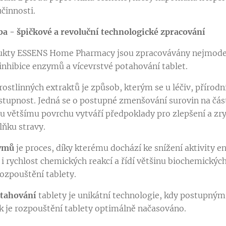
účinnosti.
a - špičkové a revoluční technologické zpracování
ukty ESSENS Home Pharmacy jsou zpracovávány nejmodern
inhibice enzymů a vícevrstvé potahování tablet.
rostlinných extraktů je způsob, kterým se u léčiv, přírodní
stupnost. Jedná se o postupné zmenšování surovin na část
u většímu povrchu vytváří předpoklady pro zlepšení a zr
lňku stravy.
zymů
je proces, díky kterému dochází ke snížení aktivity e
 i rychlost chemických reakcí a řídí většinu biochemický
rozpouštění tablety.
otahování
tablety je unikátní technologie, kdy postupný
ek je rozpouštění tablety optimálně načasováno.