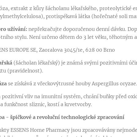
lóza, extrakt z kůry šácholanu lékařského, proteolytick
lmethylcelulosa), protispékavá látka (hořečnaté soli mas
ro užívání:
nepřekračujte doporučenou denní dávku. Dopl
tního stylu. Není určeno dětem do 3 let věku, těhotným 
ENS EUROPE SE, Zaoralova 3045/1e, 628 00 Brno
ařská
(šácholan lékařský) je známá svými pozitivními účin
ktu (pravidelnost).
áza
se získává z vřeckovýtrusné houby Aspergillus oryzae
pozitivní vliv na imunitní systém, chrání buňky před oxi
 a funkčnost sliznic, kostí a krvetvorby.
a - špičkové a revoluční technologické zpracování
ukty ESSENS Home Pharmacy jsou zpracovávány nejmodern