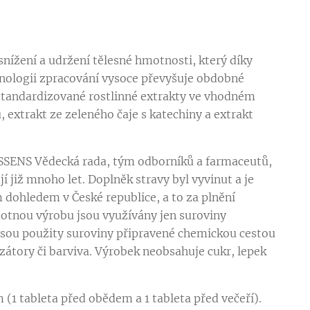
snížení a udržení tělesné hmotnosti, který díky
hnologii zpracování vysoce převyšuje obdobné
standardizované rostlinné extrakty ve vhodném
 extrakt ze zeleného čaje s katechiny a extrakt
ESSENS Vědecká rada, tým odborníků a farmaceutů,
í již mnoho let. Doplněk stravy byl vyvinut a je
dohledem v České republice, a to za plnění
otnou výrobu jsou využívány jen suroviny
sou použity suroviny připravené chemickou cestou
izátory či barviva. Výrobek neobsahuje cukr, lepek
.
 (1 tableta před obědem a 1 tableta před večeří).