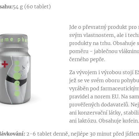
sahu:
54 g (60 tablet)
Jde o převratný produkt pro 
svým vlastnostem, ale i tec
produkty na trhu. Obsahuje 
poměru - jablečnou vlákninu,
černého pepře.
Za vývojem i výrobou stojí 
jež se ve svém oboru pohybuj
vyráběn pod farmaceutickým 
pravidel a norem EU. Na sam
prověřených dodavatelů. Nej
ani konzervační látky, stabil
ani laktózu. Obsahuje kofein
ávkování:
2-6 tablet denně, nejlépe 30 minut před jídlem