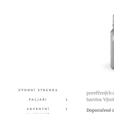
ÚVODNÍ STRÁNKA
prověřených d
barviva. Výro
PALJARI
Doporučené d
ADVENTNÍ