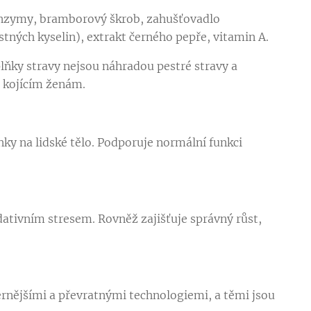
é enzymy, bramborový škrob, zahušťovadlo
tných kyselin), extrakt černého pepře, vitamin A.
ňky stravy nejsou náhradou pestré stravy a
a kojícím ženám.
ky na lidské tělo. Podporuje normální funkci
.
dativním stresem. Rovněž zajišťuje správný růst,
ějšími a převratnými technologiemi, a těmi jsou