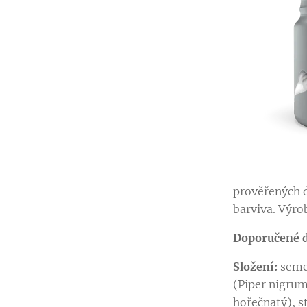
prověřených d
barviva. Výro
Doporučené d
Složení:
semen
(Piper nigrum 
hořečnatý), s