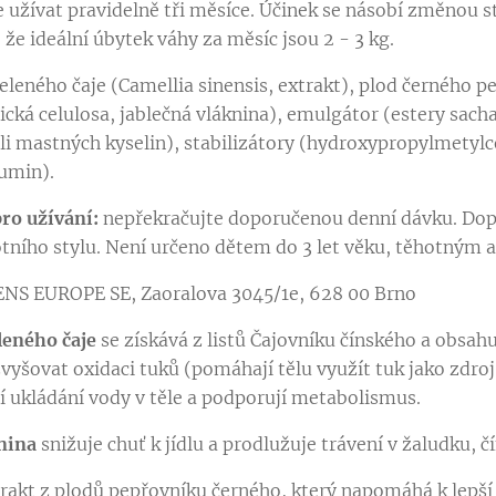
 užívat pravidelně tři měsíce. Účinek se násobí změnou s
že ideální úbytek váhy za měsíc jsou 2 - 3 kg.
zeleného čaje (Camellia sinensis, extrakt), plod černého p
ická celulosa, jablečná vláknina), emulgátor (estery sacha
li mastných kyselin), stabilizátory (hydroxypropylmetylcel
umin).
ro užívání:
nepřekračujte doporučenou denní dávku. Dopl
tního stylu. Není určeno dětem do 3 let věku, těhotným 
ENS EUROPE SE, Zaoralova 3045/1e, 628 00 Brno
leného čaje
se získává z listů Čajovníku čínského a obsah
vyšovat oxidaci tuků (pomáhají tělu využít tuk jako zdroj
jí ukládání vody v těle a podporují metabolismus.
nina
snižuje chuť k jídlu a prodlužuje trávení v žaludku, č
trakt z plodů pepřovníku černého, který napomáhá k lepší