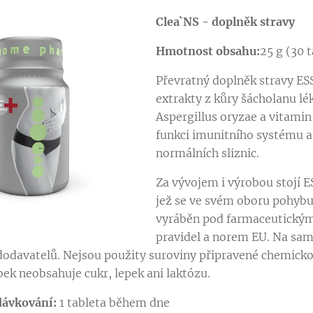
Clea`NS - doplněk stravy
Hmotnost obsahu:
25 g (30 t
Převratný doplněk stravy ES
extrakty z kůry šácholanu l
Aspergillus oryzae a vitamin
funkci imunitního systému 
normálních sliznic.
Za vývojem i výrobou stojí 
jež se ve svém oboru pohybuj
vyráběn pod farmaceutickým 
pravidel a norem EU. Na sam
odavatelů. Nejsou použity suroviny připravené chemickou 
bek neobsahuje cukr, lepek ani laktózu.
ávkování:
1 tableta během dne