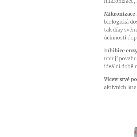
mikronizace, 
Mikronizace
biologická do
tak díky svém
účinnosti dop
Inhibice en
určují povahu
ideální době 
Vícevrstvé p
aktivních lát