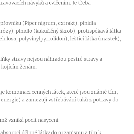
travovacích návyků a cvičením. Je třeba
epřovníku (Piper nigrum, extrakt), plnidla
rózy), plnidlo (kukuřičný škrob), protispékavá látka
ulosa, polyvinylpyrrolidon), leštící látka (mastek),
ňky stravy nejsou náhradou pestré stravy a
a kojícím ženám.
uje kombinaci cenných látek, které jsou známé tím,
 energie) a zamezují vstřebávání tuků z potravy do
ímž vzniká pocit nasycení.
 absorpci účinné látky do organismu a tím k