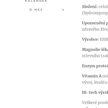
KALENDÁŘ
Složení:
celu
O NÁS
(hydroxypropy
Upozornění p
zdravého živo
Výrobce:
ESS
Magnolie lék
střevního tra
Enzym prote
Vitamin A
má 
vývoj, kvalitu
Hi-tech výrob
Veškeré prod