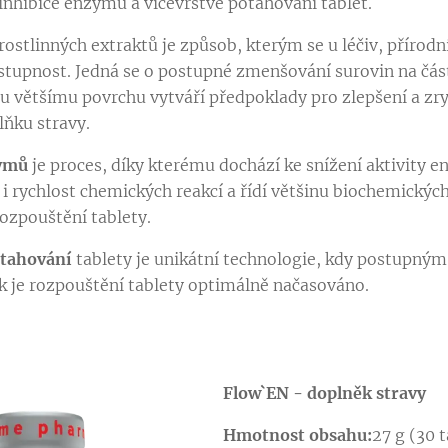
inhibice enzymů a vícevrstvé potahování tablet.
rostlinných extraktů je způsob, kterým se u léčiv, přírodní
stupnost. Jedná se o postupné zmenšování surovin na část
u většímu povrchu vytváří předpoklady pro zlepšení a zr
lňku stravy.
zymů
je proces, díky kterému dochází ke snížení aktivity e
 i rychlost chemických reakcí a řídí většinu biochemický
rozpouštění tablety.
otahování
tablety je unikátní technologie, kdy postupný
ek je rozpouštění tablety optimálně načasováno.
Flow`EN - doplněk stravy
Hmotnost obsahu:
27 g (30 t