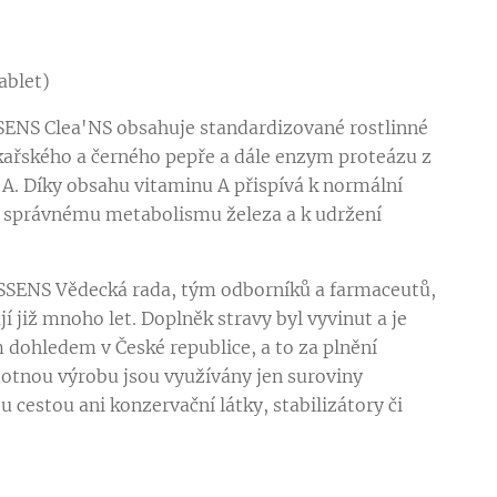
ablet)
SENS Clea'NS obsahuje standardizované rostlinné
ékařského a černého pepře a dále enzym proteázu z
 A. Díky obsahu vitaminu A přispívá k normální
a správnému metabolismu železa a k udržení
ESSENS Vědecká rada, tým odborníků a farmaceutů,
í již mnoho let. Doplněk stravy byl vyvinut a je
dohledem v České republice, a to za plnění
otnou výrobu jsou využívány jen suroviny
cestou ani konzervační látky, stabilizátory či