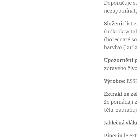
Doporučuje se
nezapomínat, 
Složení:
list 
(mikrokrystal
(hořečnaté so
barvivo (kurk
Upozornění p
zdravého živo
Výrobce:
ESS
Extrakt ze ze
že pomáhají z
těla, zabraňu
Jablečná vlák
Piperin
je ex