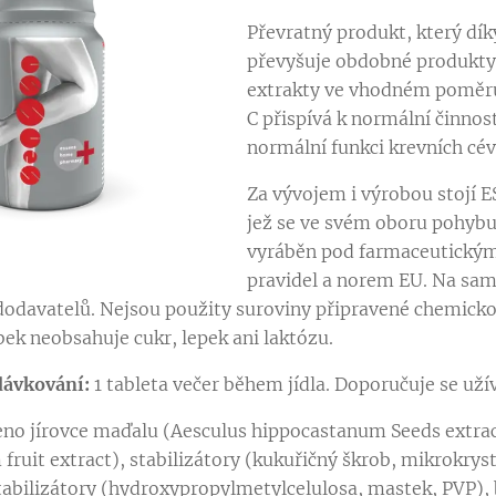
Převratný produkt, který dí
převyšuje obdobné produkty 
extrakty ve vhodném poměru 
C přispívá k normální činnos
normální funkci krevních cév
Za vývojem i výrobou stojí 
jež se ve svém oboru pohybuj
vyráběn pod farmaceutickým 
pravidel a norem EU. Na sam
odavatelů. Nejsou použity suroviny připravené chemickou 
bek neobsahuje cukr, lepek ani laktózu.
ávkování:
1 tableta večer během jídla. Doporučuje se užív
o jírovce maďalu (Aesculus hippocastanum Seeds extrac
fruit extract), stabilizátory (kukuřičný škrob, mikrokryst
tabilizátory (hydroxypropylmetylcelulosa, mastek, PVP), 