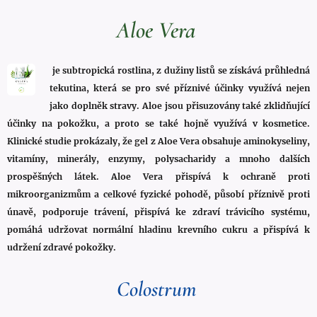
Aloe Vera
je subtropická rostlina, z dužiny listů se získává průhledná
tekutina, která se pro své příznivé účinky využívá nejen
jako doplněk stravy. Aloe jsou přisuzovány také zklidňující
účinky na pokožku, a proto se také hojně využívá v kosmetice.
Klinické studie prokázaly, že gel z Aloe Vera obsahuje aminokyseliny,
vitamíny, minerály, enzymy, polysacharidy a mnoho dalších
prospěšných látek. Aloe Vera přispívá k ochraně proti
mikroorganizmům a celkové fyzické pohodě, působí příznivě proti
únavě, podporuje trávení, přispívá ke zdraví trávicího systému,
pomáhá udržovat normální hladinu krevního cukru a přispívá k
udržení zdravé pokožky.
Colostrum