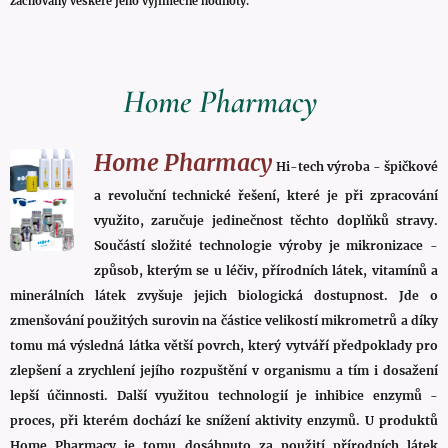
zachovány veškeré jeho výjimečné hodnoty.
Home Pharmacy
Home Pharmacy
Hi-tech výroba - špičkové
a revoluční technické řešení, které je při zpracování
využito, zaručuje jedinečnost těchto doplňků stravy.
Součástí složité technologie výroby je mikronizace -
způsob, kterým se u léčiv, přírodních látek, vitamínů a
minerálních látek zvyšuje jejich biologická dostupnost. Jde o
zmenšování použitých surovin na částice velikostí mikrometrů a díky
tomu má výsledná látka větší povrch, který vytváří předpoklady pro
zlepšení a zrychlení jejího rozpuštění v organismu a tím i dosažení
lepší účinnosti. Další využitou technologií je inhibice enzymů -
proces, při kterém dochází ke snížení aktivity enzymů. U produktů
Home Pharmacy je tomu dosáhnuto za použití přírodních látek