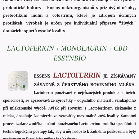
probiotické kultury - kmeny mikroorganismů s příznivými účinky,
prebiotikum inulin a colostrum, které je zdrojem účinných
protilátek. Výrobek je určen pro individuální přípravu "živých"
domácích jogurtů vysoké kvality.
LACTOFERRIN + MONOLAURIN + CBD +
ESSYNBIO
LACTOFERRIN
ESSENS
JE ZÍSKÁVANÝ
ZÁSADNĚ Z ČERSTVÉHO BOVINNÍHO MLÉKA.
Lactoferrin používaný v nejrůznějších produktech jiných
společností, se zpracovává ze syrovátky - odpadního materiálu vznikajícího
při mlékárenské výrobě. Avšak při srovnání s Lactoferrinem získaného z
mléka, dosahuje Lactoferrin ze syrovátky maximálně 20% kvality. Samotný
proces izolace z mléka u námi používaného Lactoferrinu probíhá speciálními
technologickými postupy tak, aby u něj nedošlo k žádnému poškození a byly