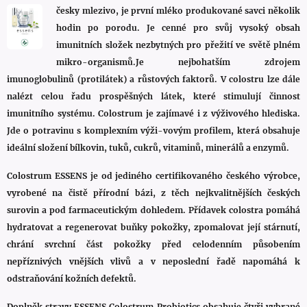
česky mlezivo, je první mléko produkované savci několik
hodin po porodu. Je cenné pro svůj vysoký obsah
imunitních složek nezbytných pro přežití ve světě plném
mikro-organismů.Je nejbohatším zdrojem
imunoglobulinů (protilátek) a růstových faktorů. V colostru lze dále
nalézt celou řadu prospěšných látek, které stimulují činnost
imunitního systému. Colostrum je zajímavé i z výživového hlediska.
Jde o potravinu s komplexním výži-vovým profilem, která obsahuje
ideální složení bílkovin, tuků, cukrů, vitaminů, minerálů a enzymů.
Colostrum ESSENS je od jediného certifikovaného českého výrobce,
vyrobené na čistě přírodní bázi, z těch nejkvalitnějších českých
surovin a pod farmaceutickým dohledem. Přídavek colostra pomáhá
hydratovat a regenerovat buňky pokožky, zpomalovat její stárnutí,
chrání svrchní část pokožky před celodenním působením
nepříznivých vnějších vlivů a v neposlední řadě napomáhá k
odstraňování kožních defektů.
Doplněk stravy ESSENS Colostrum Probiotics obsahuje čtyři vybrané