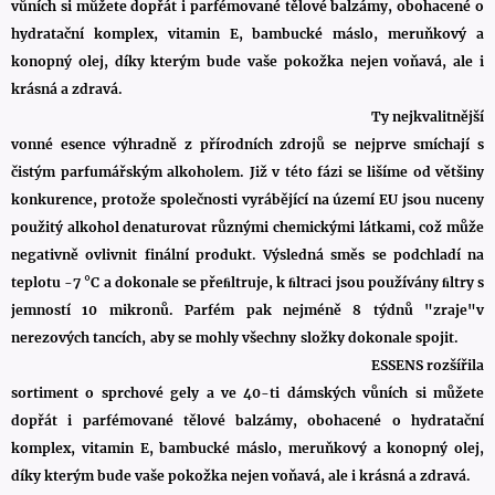
vůních si můžete dopřát i parfémované tělové balzámy, obohacené o
hydratační komplex, vitamin E, bambucké máslo, meruňkový a
konopný olej, díky kterým bude vaše pokožka nejen voňavá, ale i
krásná a zdravá.
Ty nejkvalitnější
vonné esence výhradně z přírodních zdrojů se nejprve smíchají s
čistým parfumářským alkoholem. Již v této fázi se lišíme od většiny
konkurence, protože společnosti vyrábějící na území EU jsou nuceny
použitý alkohol denaturovat různými chemickými látkami, což může
negativně ovlivnit finální produkt. Výsledná směs se podchladí na
teplotu -7 °C a dokonale se přeﬁltruje, k ﬁltraci jsou používány ﬁltry s
jemností 10 mikronů. Parfém pak nejméně 8 týdnů "zraje"v
nerezových tancích, aby se mohly všechny složky dokonale spojit.
ESSENS rozšířila
sortiment o sprchové gely a ve 40-ti dámských vůních si můžete
dopřát i parfémované tělové balzámy, obohacené o hydratační
komplex, vitamin E, bambucké máslo, meruňkový a konopný olej,
díky kterým bude vaše pokožka nejen voňavá, ale i krásná a zdravá.