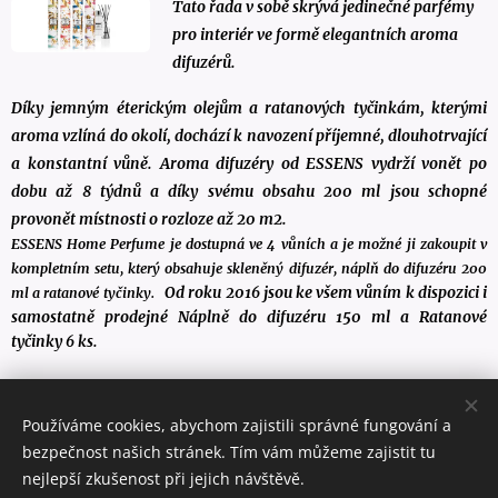
Tato řada v sobě skrývá jedinečné parfémy
pro interiér ve formě elegantních aroma
difuzérů.
Díky jemným éterickým olejům a ratanových tyčinkám, kterými
aroma vzlíná do okolí, dochází k navození příjemné, dlouhotrvající
a konstantní vůně. Aroma difuzéry od ESSENS vydrží vonět po
dobu až 8 týdnů a díky svému obsahu 200 ml jsou schopné
provonět místnosti o rozloze až 20 m2.
ESSENS Home Perfume je dostupná ve 4 vůních a je možné ji zakoupit v
kompletním setu, který obsahuje skleněný difuzér, náplň do difuzéru 200
Od roku 2016 jsou ke všem vůním k dispozici i
ml a ratanové tyčinky.
samostatně prodejné Náplně do difuzéru 150 ml a Ratanové
tyčinky 6 ks.
Používáme cookies, abychom zajistili správné fungování a
Palforess Tutti i diritti riservati 2017
bezpečnost našich stránek. Tím vám můžeme zajistit tu
Vytvořeno službou
Webnode
Cookies
nejlepší zkušenost při jejich návštěvě.