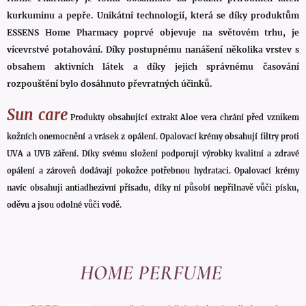
kurkuminu a pepře. Unikátní technologií, která se díky produktům
ESSENS Home Pharmacy poprvé objevuje na světovém trhu, je
vícevrstvé potahování. Díky postupnému nanášení několika vrstev s
obsahem aktivních látek a díky jejich správnému časování
rozpouštění bylo dosáhnuto převratných účinků.
Sun care
Produkty obsahující extrakt Aloe vera chrání před vznikem
kožních onemocnění a vrásek z opálení. Opalovací krémy obsahují filtry proti
UVA a UVB záření. Díky svému složení podporují výrobky kvalitní a zdravé
opálení a zároveň dodávají pokožce potřebnou hydrataci. Opalovací krémy
navíc obsahuji antiadhezivní přísadu, díky ní působí nepřilnavě vůči písku,
oděvu a jsou odolné vůči vodě.
HOME PERFUME