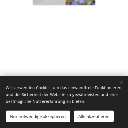
Wir verwenden Cookies, um das einwandfreie Funktionieren
Palforess Tutti i diritti riservati 2017
und die Sicherheit der Website zu gewährleisten und eine
Unterstützt von
Webnode
Cookies
bestmögliche Nutzererfahrung zu bieten.
Sprachen
Nur notwendige akzeptieren
Alle akzeptieren
Italiano
Deutsch
Čeština
Slovenčina
English