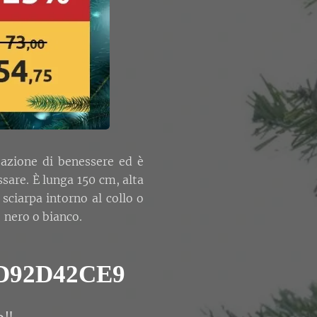
sazione di benessere ed è
are. È lunga 150 cm, alta
ciarpa intorno al collo o
: nero o bianco.
D92D42CE9